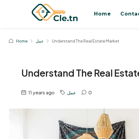
Home
Conta
Home
عمل
Understand The Real Estate Market
Understand The Real Estat
11 years ago
عمل
0