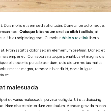
t. Duis mollis et sem sed sollicitudin. Donec non odio neque.
ccumsan nec.
Quisque bibendum orci ac nibh facilisis
, at
us. Ut et adipiscing erat. Curabitur
this is a text link
libero
n at. Proin sagittis dolor sed mi elementum pretium. Donec et
urna semper eu. Cum sociis natoque penatibus et magnis dis
tique elit lobortis purus bibendum, quis dictum metus mattis.
itur massa magna, tempor in blandit id, porta in ligula.
din et.
is at malesuada
utpat eu varius malesuada, pulvinar eu ligula. Ut et adipiscing
gue. Nam pharetra interdum vestibulum. Aenean gravida mi non