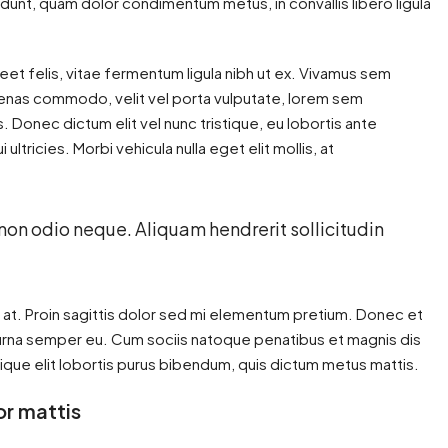
cidunt, quam dolor condimentum metus, in convallis libero ligula
reet felis, vitae fermentum ligula nibh ut ex. Vivamus sem
ecenas commodo, velit vel porta vulputate, lorem sem
 Donec dictum elit vel nunc tristique, eu lobortis ante
ultricies. Morbi vehicula nulla eget elit mollis, at
 non odio neque. Aliquam hendrerit sollicitudin
n at. Proin sagittis dolor sed mi elementum pretium. Donec et
urna semper eu. Cum sociis natoque penatibus et magnis dis
tique elit lobortis purus bibendum, quis dictum metus mattis.
or mattis