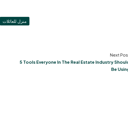
منزل للعائلات
Next Pos
5 Tools Everyone In The Real Estate Industry Shoul
Be Usin