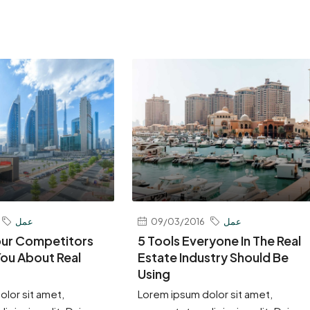
عمل
09/03/2016
عمل
our Competitors
5 Tools Everyone In The Real
ou About Real
Estate Industry Should Be
Using
lor sit amet,
Lorem ipsum dolor sit amet,