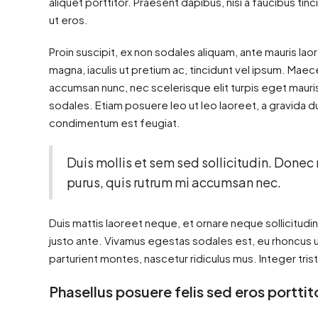
aliquet porttitor. Praesent dapibus, nisi a faucibus tin
ut eros.
Proin suscipit, ex non sodales aliquam, ante mauris lao
magna, iaculis ut pretium ac, tincidunt vel ipsum. Ma
accumsan nunc, nec scelerisque elit turpis eget mauris.
sodales. Etiam posuere leo ut leo laoreet, a gravida dui 
condimentum est feugiat.
Duis mollis et sem sed sollicitudin. Donec
purus, quis rutrum mi accumsan nec.
Duis mattis laoreet neque, et ornare neque sollicitudi
justo ante. Vivamus egestas sodales est, eu rhoncus 
parturient montes, nascetur ridiculus mus. Integer tris
Phasellus posuere felis sed eros porttit