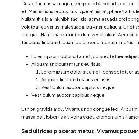
Curabitur massa magna, tempor in blandit id, porta in li
et. Mauris risus lectus, tristique at nisl at, pharetra tris
Nullam this is a link nibh facilisis, at malesuada orci co
volutpat eu varius malesuada, pulvinar eu ligula. Ut et 
congue. Nam pharetra interdum vestibulum. Aenean grav
faucibus tincidunt, quam dolor condimentum metus, in co
Lorem ipsum dolor sit amet, consectetuer adipisci
Aliquam tincidunt mauris eu risus.
Lorem ipsum dolor sit amet, consectetuer adi
Aliquam tincidunt mauris eu risus.
Vestibulum auctor dapibus neque.
Vestibulum auctor dapibus neque.
Ut non gravida arcu. Vivamus non congue leo. Aliquam d
massa est, lobortis a viverra eget, elementum sit amet
Sed ultrices placerat metus. Vivamus posuer