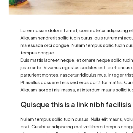
Lorem ipsum dolor sit amet, consectetur adipiscing eli
Aliquam hendrerit sollicitudin purus, quis rutrum mi a
malesuada orci congue. Nullam tempus sollicitudin curs
tempus congue.
Duis mattis laoreet neque, et ornare neque sollicitudi
justo ante. Vivamus egestas sodales est, eu rhoncus 
parturient montes, nascetur ridiculus mus. Integer tris
Phasellus posuere felis sed eros porttitor mattis. Curab
Aliquam laoreet nisl massa, at interdum mauris sollicitu
Quisque this is a link nibh facilis
Nullam tempus sollicitudin cursus. Nulla elit mauris, vol
erat. Curabitur adipiscing erat vel libero tempus con