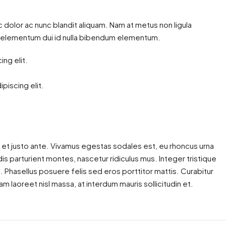
c dolor ac nunc blandit aliquam. Nam at metus non ligula
m elementum dui id nulla bibendum elementum.
ng elit.
piscing elit.
 et justo ante. Vivamus egestas sodales est, eu rhoncus urna
 parturient montes, nascetur ridiculus mus. Integer tristique
. Phasellus posuere felis sed eros porttitor mattis. Curabitur
am laoreet nisl massa, at interdum mauris sollicitudin et.