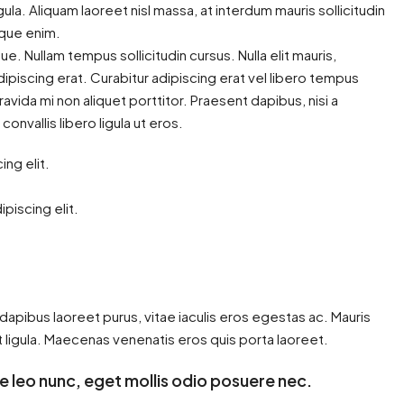
gula. Aliquam laoreet nisl massa, at interdum mauris sollicitudin
tique enim.
ngue. Nullam tempus sollicitudin cursus. Nulla elit mauris,
adipiscing erat. Curabitur adipiscing erat vel libero tempus
ida mi non aliquet porttitor. Praesent dapibus, nisi a
nvallis libero ligula ut eros.
ng elit.
piscing elit.
apibus laoreet purus, vitae iaculis eros egestas ac. Mauris
 ligula. Maecenas venenatis eros quis porta laoreet.
e leo nunc, eget mollis odio posuere nec.