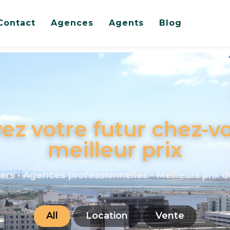
Contact
Agences
Agents
Blog
ez votre futur chez-v
meilleur prix
iers • Agences professionnelles • Meilleurs prix
All
Location
Vente