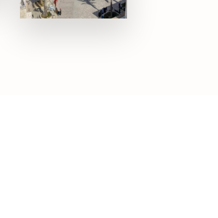
0 Property
Sousse
MORE DETAILS