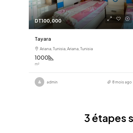
DT100,000
Tayara
Ariana, Tunisia, Ariana, Tunisia
1000
m²
admin
8 mois ago
3 étapes s