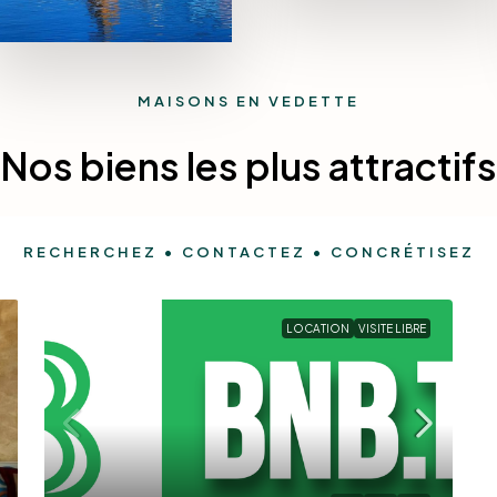
0 Property
Tozeur
0 Property
Bizerte
MAISONS EN VEDETTE
Nos biens les plus attractifs
RECHERCHEZ • CONTACTEZ • CONCRÉTISEZ
MORE DETAILS
LOCATION
VISITE LIBRE
MORE DETAILS