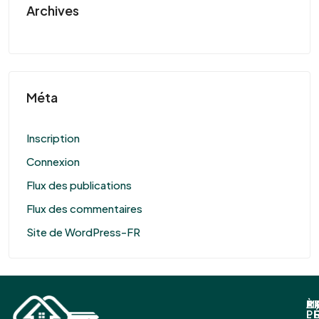
Archives
Méta
Inscription
Connexion
Flux des publications
Flux des commentaires
Site de WordPress-FR
À
P
E
M
P
L