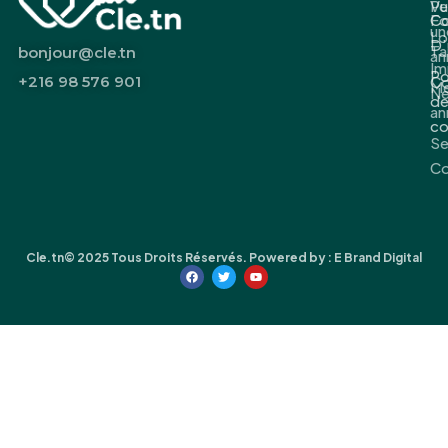
Pu
Ve
Fo
Co
un
Lo
D’
Ta
bonjour@cle.tn
an
Im
Po
+216 98 576 901
Co
M
Ne
d
an
co
S
Co
Cle.tn© 2025 Tous Droits Réservés. Powered by :
E Brand Digital