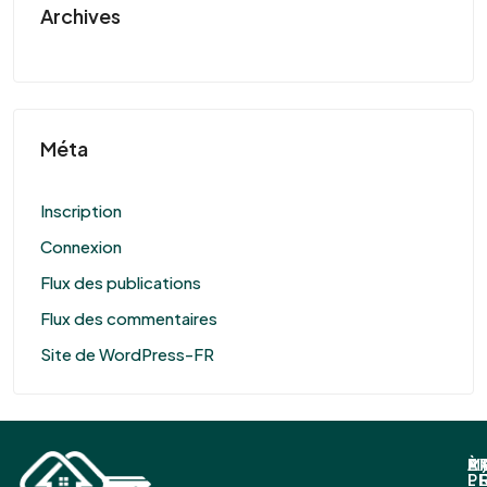
Archives
Méta
Inscription
Connexion
Flux des publications
Flux des commentaires
Site de WordPress-FR
À
P
E
M
P
L