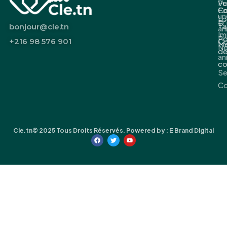
Pu
Ve
Fo
Co
un
Lo
D’
Ta
bonjour@cle.tn
an
Im
Po
+216 98 576 901
Co
M
Ne
d
an
co
S
Co
Cle.tn© 2025 Tous Droits Réservés. Powered by :
E Brand Digital